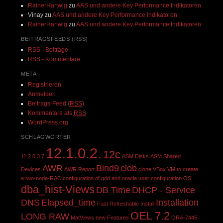
RainerHartwig
zu
AAS und andere Key Performance Indikatoren
Vinay
zu
AAS und andere Key Performance Indikatoren
RainerHartwig
zu
AAS und andere Key Performance Indikatoren
BEITRAGSFEEDS (RSS)
RSS - Beiträge
RSS - Kommentare
META
Registrieren
Anmelden
Beitrags-Feed (
RSS
)
Kommentare als
RSS
WordPress.org
SCHLAGWÖRTER
12.1.0.2.
12c
11.2.0.3.7
ASM Disks
ASM Shared
AWR
Bind9
clob
Devices
AWR Report
clone VBox VM to create
a two-node-RAC
configuration of grid and oracle user
configuration OS
dba_hist-Views
DB Time
DHCP - Service
DNS
Elapsed_time
Installation
Fast Refreshable
Install
OEL 7.2
LONG RAW
MatViews
new Features
ORA-7445