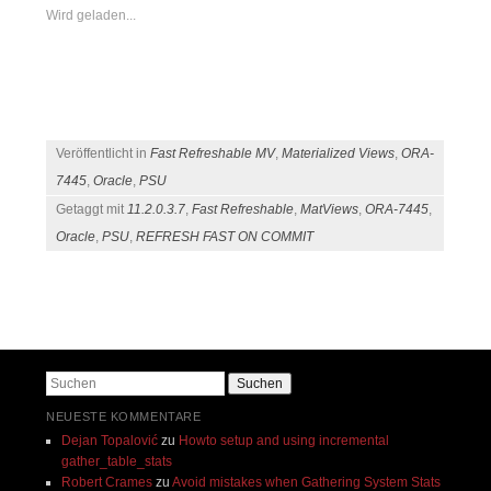
Wird geladen...
Veröffentlicht in
Fast Refreshable MV
,
Materialized Views
,
ORA-
7445
,
Oracle
,
PSU
Getaggt mit
11.2.0.3.7
,
Fast Refreshable
,
MatViews
,
ORA-7445
,
Oracle
,
PSU
,
REFRESH FAST ON COMMIT
Beitragsnavigation
Suchen
NEUESTE KOMMENTARE
Dejan Topalović
zu
Howto setup and using incremental
gather_table_stats
Robert Crames
zu
Avoid mistakes when Gathering System Stats