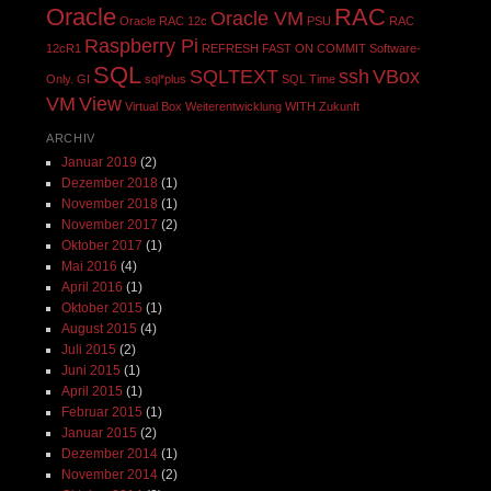
Oracle
RAC
Oracle VM
Oracle RAC 12c
PSU
RAC
Raspberry Pi
12cR1
REFRESH FAST ON COMMIT
Software-
SQL
SQLTEXT
ssh
VBox
Only. GI
sql*plus
SQL Time
VM
View
Virtual Box
Weiterentwicklung
WITH
Zukunft
ARCHIV
Januar 2019
(2)
Dezember 2018
(1)
November 2018
(1)
November 2017
(2)
Oktober 2017
(1)
Mai 2016
(4)
April 2016
(1)
Oktober 2015
(1)
August 2015
(4)
Juli 2015
(2)
Juni 2015
(1)
April 2015
(1)
Februar 2015
(1)
Januar 2015
(2)
Dezember 2014
(1)
November 2014
(2)