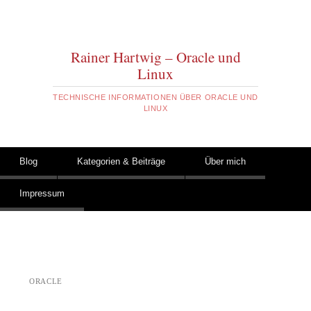
Rainer Hartwig – Oracle und
Linux
TECHNISCHE INFORMATIONEN ÜBER ORACLE UND
LINUX
Zum Inhalt springen
Blog
Kategorien & Beiträge
Über mich
Hauptmenü
Impressum
ORACLE