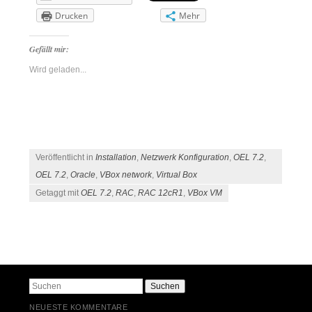
Drucken
Mehr
Gefällt mir:
Wird geladen...
Veröffentlicht in
Installation
,
Netzwerk Konfiguration
,
OEL 7.2
,
OEL 7.2
,
Oracle
,
VBox network
,
Virtual Box
Getaggt mit
OEL 7.2
,
RAC
,
RAC 12cR1
,
VBox VM
Beitragsnavigation
Suchen
NEUESTE KOMMENTARE