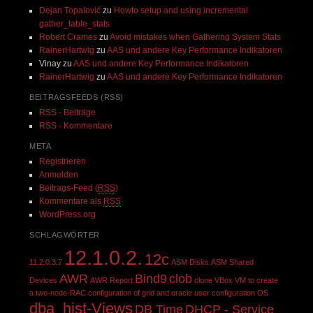
Dejan Topalović
zu
Howto setup and using incremental
gather_table_stats
Robert Crames
zu
Avoid mistakes when Gathering System Stats
RainerHartwig
zu
AAS und andere Key Performance Indikatoren
Vinay
zu
AAS und andere Key Performance Indikatoren
RainerHartwig
zu
AAS und andere Key Performance Indikatoren
BEITRAGSFEEDS (RSS)
RSS - Beiträge
RSS - Kommentare
META
Registrieren
Anmelden
Beitrags-Feed (
RSS
)
Kommentare als
RSS
WordPress.org
SCHLAGWÖRTER
12.1.0.2.
12c
11.2.0.3.7
ASM Disks
ASM Shared
AWR
Bind9
clob
Devices
AWR Report
clone VBox VM to create
a two-node-RAC
configuration of grid and oracle user
configuration OS
dba_hist-Views
DB Time
DHCP - Service