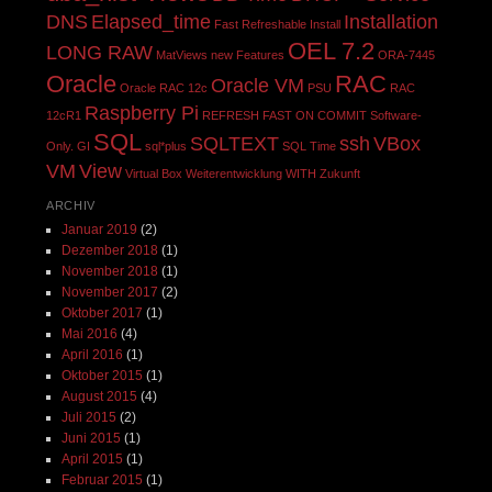
DNS
Elapsed_time
Installation
Fast Refreshable
Install
OEL 7.2
LONG RAW
MatViews
new Features
ORA-7445
Oracle
RAC
Oracle VM
Oracle RAC 12c
PSU
RAC
Raspberry Pi
12cR1
REFRESH FAST ON COMMIT
Software-
SQL
SQLTEXT
ssh
VBox
Only. GI
sql*plus
SQL Time
VM
View
Virtual Box
Weiterentwicklung
WITH
Zukunft
ARCHIV
Januar 2019
(2)
Dezember 2018
(1)
November 2018
(1)
November 2017
(2)
Oktober 2017
(1)
Mai 2016
(4)
April 2016
(1)
Oktober 2015
(1)
August 2015
(4)
Juli 2015
(2)
Juni 2015
(1)
April 2015
(1)
Februar 2015
(1)