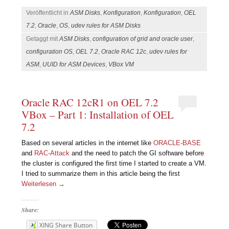
Veröffentlicht in
ASM Disks
,
Konfiguration
,
Konfiguration
,
OEL
7.2
,
Oracle
,
OS
,
udev rules for ASM Disks
Getaggt mit
ASM Disks
,
configuration of grid and oracle user
,
configuration OS
,
OEL 7.2
,
Oracle RAC 12c
,
udev rules for
ASM
,
UUID for ASM Devices
,
VBox VM
Oracle RAC 12cR1 on OEL 7.2
VBox – Part 1: Installation of OEL
7.2
Based on several articles in the internet like
ORACLE-BASE
and
RAC-Attack
and the need to patch the GI software before
the cluster is configured the first time I started to create a VM.
I tried to summarize them in this article being the first
Weiterlesen
→
Share:
XING Share Button