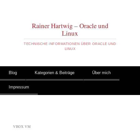
Rainer Hartwig – Oracle und
Linux
TECHNISCHE INFORMATIONEN ÜBER ORACLE UND
LINUX
Zum Inhalt springen
Blog
Kategorien & Beiträge
Über mich
Hauptmenü
Impressum
VBOX VM