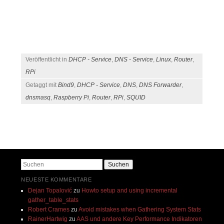
Veröffentlicht in
DHCP - Service
,
DNS - Service
,
Linux
,
Router
,
RPi
Getaggt mit
Bind9
,
DHCP - Service
,
DNS
,
DNS Forwarder
,
dnsmasq
,
Raspberry Pi
,
Router
,
RPi
,
SQUID
Beitragsnavigation
Suchen
NEUESTE KOMMENTARE
Dejan Topalović
zu
Howto setup and using incremental
gather_table_stats
Robert Crames
zu
Avoid mistakes when Gathering System Stats
RainerHartwig
zu
AAS und andere Key Performance Indikatoren