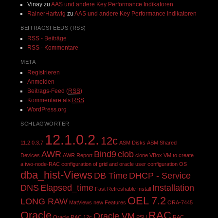
Vinay
zu
AAS und andere Key Performance Indikatoren
RainerHartwig
zu
AAS und andere Key Performance Indikatoren
BEITRAGSFEEDS (RSS)
RSS - Beiträge
RSS - Kommentare
META
Registrieren
Anmelden
Beitrags-Feed (
RSS
)
Kommentare als
RSS
WordPress.org
SCHLAGWÖRTER
12.1.0.2.
12c
11.2.0.3.7
ASM Disks
ASM Shared
AWR
Bind9
clob
Devices
AWR Report
clone VBox VM to create
a two-node-RAC
configuration of grid and oracle user
configuration OS
dba_hist-Views
DB Time
DHCP - Service
DNS
Elapsed_time
Installation
Fast Refreshable
Install
OEL 7.2
LONG RAW
MatViews
new Features
ORA-7445
Oracle
RAC
Oracle VM
Oracle RAC 12c
PSU
RAC