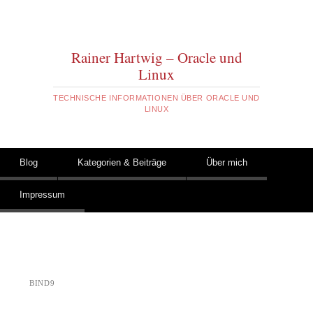
Rainer Hartwig – Oracle und
Linux
TECHNISCHE INFORMATIONEN ÜBER ORACLE UND
LINUX
Zum Inhalt springen
Blog
Kategorien & Beiträge
Über mich
Hauptmenü
Impressum
BIND9