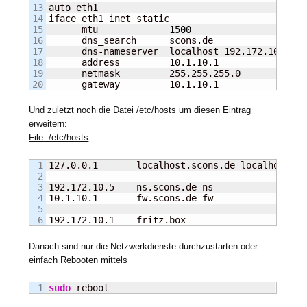
13

auto eth1

14

iface eth1 inet static

15

      mtu             
1500
16

      dns_search      scons.de

17

      dns-nameserver  localhost 192.172.10.5

18

      address         10.1.10.1

19

      netmask         255.255.255.0

      gateway         10.1.10.1
Und zuletzt noch die Datei /etc/hosts um diesen Eintrag
erweitern:
File: /etc/hosts
1

127.0.0.1       localhost.scons.de localhost

2

3

192.172.10.5    ns.scons.de ns

4

10.1.10.1       fw.scons.de fw

5

192.172.10.1    fritz.box
Danach sind nur die Netzwerkdienste durchzustarten oder
einfach Rebooten mittels
sudo
 reboot