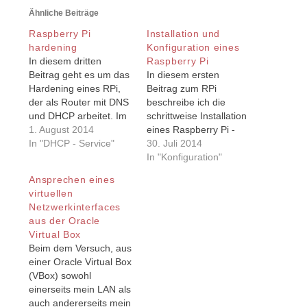
Ähnliche Beiträge
Raspberry Pi
Installation und
hardening
Konfiguration eines
In diesem dritten
Raspberry Pi
Beitrag geht es um das
In diesem ersten
Hardening eines RPi,
Beitrag zum RPi
der als Router mit DNS
beschreibe ich die
und DHCP arbeitet. Im
schrittweise Installation
ersten Beitrag zum RPi
1. August 2014
eines Raspberry Pi -
ging es um die RPi
In "DHCP - Service"
ohne angeschlossen
30. Juli 2014
Installation eines
Monitor und ohne
In "Konfiguration"
Raspberry Pi - ohne
Tastatur (headless)
Ansprechen eines
angeschlossen Monitor
sowie ein paar erste
virtuellen
und ohne Tastatur
Konfigurationen. Im
Netzwerkinterfaces
(headless) sowie ein
zweiten Beitrag RPi als
aus der Oracle
paar erste
Router wird
Virtual Box
Konfigurationen. Im
beschrieben, wie man
Beim dem Versuch, aus
zweiten Beitrag RPi…
diesen RPi zu einem
einer Oracle Virtual Box
Router mit DNS und
(VBox) sowohl
DHCP Service
einerseits mein LAN als
konfiguriert. Der
auch andererseits mein