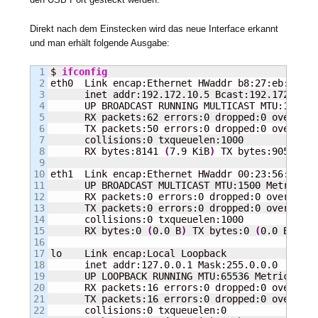
Direkt nach dem Einstecken wird das neue Interface erkannt
und man erhält folgende Ausgabe:
1

$ 
ifconfig
2

eth0  Link encap:Ethernet HWaddr b8:
27
:eb:
44
:09
3

      inet addr:192.172.10.5 Bcast:192.172.10.2
4

      UP BROADCAST RUNNING MULTICAST MTU:
1500
 M
5

      RX packets:
62
 errors:
0
 dropped:
0
 overruns
6

      TX packets:
50
 errors:
0
 dropped:
0
 overruns
7

      collisions:
0
 txqueuelen:
1000
8

      RX bytes:
8141
(
7.9
 KiB
)
 TX bytes:
9059
(
8.
9

10

eth1  Link encap:Ethernet HWaddr 00:
23
:
56
:0c:
23
11

      UP BROADCAST MULTICAST MTU:
1500
 Metric:
1
12

      RX packets:
0
 errors:
0
 dropped:
0
 overruns:
13

      TX packets:
0
 errors:
0
 dropped:
0
 overruns:
14

      collisions:
0
 txqueuelen:
1000
15

      RX bytes:
0
(
0.0
 B
)
 TX bytes:
0
(
0.0
 B
)
16

17

lo    Link encap:Local Loopback

18

      inet addr:127.0.0.1 Mask:255.0.0.0

19

      UP LOOPBACK RUNNING MTU:
65536
 Metric:
1
20

      RX packets:
16
 errors:
0
 dropped:
0
 overruns
21

      TX packets:
16
 errors:
0
 dropped:
0
 overruns
22

      collisions:
0
 txqueuelen:
0