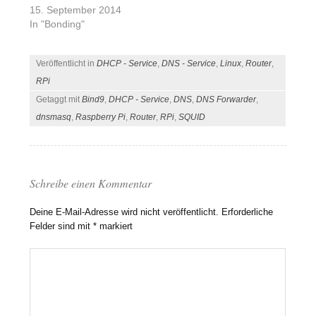
dritte…
WLAN ansprechen zu
15. September 2014
können. Daraus
In "Bonding"
entstand der Wunsch
auf Betriebssystemseite
Veröffentlicht in
DHCP - Service
,
DNS - Service
,
Linux
,
Router
,
ein virtuelles
Netzwerkinterfaces
RPi
bereit zu stellen, dass
Getaggt mit
Bind9
,
DHCP - Service
,
DNS
,
DNS Forwarder
,
direkt von der VBox
dnsmasq
,
Raspberry Pi
,
Router
,
RPi
,
SQUID
angesprochen wird.
Dieses sollte je nach
Verfügbarkeit der
jeweiligen
Netzwerkinterfaces
Schreibe einen Kommentar
(LAN und/oder…
Deine E-Mail-Adresse wird nicht veröffentlicht.
Erforderliche
Felder sind mit
*
markiert