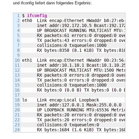
und ifconfig liefert dann folgendes Ergebnis:
1

$ 
ifconfig
2

eth0  Link encap:Ethernet HWaddr b8:
27
:eb:
44
:09
3

      inet addr:192.172.10.5 Bcast:192.172.10.2
4

      UP BROADCAST RUNNING MULTICAST MTU:
1500
 M
5

      RX packets:
61
 errors:
0
 dropped:
0
 overruns
6

      TX packets:
43
 errors:
0
 dropped:
0
 overruns
7

      collisions:
0
 txqueuelen:
1000
8

      RX bytes:
8358
(
8.1
 KiB
)
 TX bytes:
8109
(
7.
9

10

eth1  Link encap:Ethernet HWaddr 00:
23
:
56
:0c:
23
11

      inet addr:10.1.10.1 Bcast:10.1.10.255 Mas
12

      UP BROADCAST MULTICAST MTU:
1500
 Metric:
1
13

      RX packets:
0
 errors:
0
 dropped:
0
 overruns:
14

      TX packets:
0
 errors:
0
 dropped:
0
 overruns:
15

      collisions:
0
 txqueuelen:
1000
16

      RX bytes:
0
(
0.0
 B
)
 TX bytes:
0
(
0.0
 B
)
17

18

lo    Link encap:Local Loopback

19

      inet addr:127.0.0.1 Mask:255.0.0.0

20

      UP LOOPBACK RUNNING MTU:
65536
 Metric:
1
21

      RX packets:
20
 errors:
0
 dropped:
0
 overruns
22

      TX packets:
20
 errors:
0
 dropped:
0
 overruns
23

      collisions:
0
 txqueuelen:
0
      RX bytes:
1684
(
1.6
 KiB
)
 TX bytes:
1684
(
1.