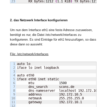
      RX bytes:
1212
(
1.1
 KiB
)
 TX bytes:
1212
(
1.
2. das Netzwerk Interface konfigurieren
Um nun dem Interface eth1 eine feste Adresse zuzuweisen,
benötigt es nur, die Datei /etc/network/interfaces zu
konfigurieren. Es sind Einträge für eth1 hinzuzufügen, so dass
diese dann so aussieht:
File: /etc/network/interfaces
1

auto lo

2

iface lo inet loopback

3

4

auto eth0

5

iface eth0 inet static

6

      mtu             
1500
7

      dns_search      scons.de

8

      dns-nameserver  localhost 192.172.10.5 19
9

      address         192.172.10.5

10

      netmask         255.255.255.0

11

      gateway         192.172.10.1

12
