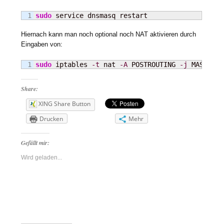
sudo
 service dnsmasq restart
Hiernach kann man noch optional noch NAT aktivieren durch
Eingaben von:
sudo
 iptables 
-t
 nat 
-A
 POSTROUTING 
-j
 MASQUERA
Share:
XING Share Button
Drucken
Mehr
Gefällt mir:
Wird geladen...