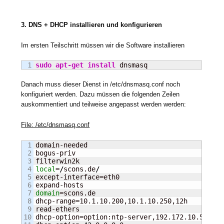
3. DNS + DHCP installieren und konfigurieren
Im ersten Teilschritt müssen wir die Software installieren
sudo
apt-get install
 dnsmasq
Danach muss dieser Dienst in /etc/dnsmasq.conf noch
konfiguriert werden. Dazu müssen die folgenden Zeilen
auskommentiert und teilweise angepasst werden werden:
File: /etc/dnsmasq.conf
1

domain-needed

2

bogus-priv

3

4

local
=
/
scons.de
/
5

except-interface=eth0

6

7

domain
=scons.de

8

dhcp-range=10.1.10.200,10.1.10.250,12h

9

read-ethers

10

dhcp-option=option:ntp-server,192.172.10.5,192.