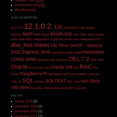
Kommentare als
RSS
WordPress.org
SCHLAGWÖRTER
12.1.0.2.
12c
11.2.0.3.7
ASM Disks
ASM Shared
AWR
Bind9
clob
Devices
AWR Report
clone VBox VM to create
a two-node-RAC
configuration of grid and oracle user
configuration OS
dba_hist-Views
DB Time
DHCP - Service
DNS
Elapsed_time
Installation
Fast Refreshable
Install
OEL 7.2
LONG RAW
MatViews
new Features
ORA-7445
Oracle
RAC
Oracle VM
Oracle RAC 12c
PSU
RAC
Raspberry Pi
12cR1
REFRESH FAST ON COMMIT
Software-
SQL
SQLTEXT
ssh
VBox
Only. GI
sql*plus
SQL Time
VM
View
Virtual Box
Weiterentwicklung
WITH
Zukunft
ARCHIV
Januar 2019
(2)
Dezember 2018
(1)
November 2018
(1)
November 2017
(2)