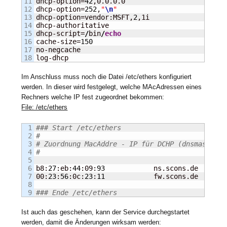
11

dhcp-option=
42
,0.0.0.0

12

dhcp-option=
252
,
"
\n
"
13

dhcp-option=vendor:MSFT,
2
,1i

14

dhcp-authoritative

15

dhcp-script=
/
bin
/
echo
16

cache-size=
150
17

no-negcache

log-dhcp
Im Anschluss muss noch die Datei /etc/ethers konfiguriert
werden. In dieser wird festgelegt, welche MAcAdressen eines
Rechners welche IP fest zugeordnet bekommen:
File: /etc/ethers
1

### Start /etc/ethers
2

#
3

# Zuordnung MacAddre - IP für DCHP (dnsmasq)
4

#
5

6

b8:
27
:eb:
44
:09:
93
            ns.scons.de

7

00:
23
:
56
:0c:
23
:
11
            fw.scons.de

8

### Ende /etc/ethers
Ist auch das geschehen, kann der Service durchegstartet
werden, damit die Änderungen wirksam werden: