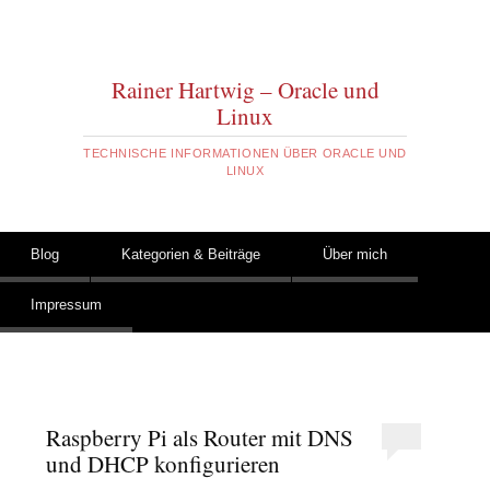
Rainer Hartwig – Oracle und
Linux
TECHNISCHE INFORMATIONEN ÜBER ORACLE UND
LINUX
Zum Inhalt springen
Blog
Kategorien & Beiträge
Über mich
Hauptmenü
Impressum
Raspberry Pi als Router mit DNS
und DHCP konfigurieren