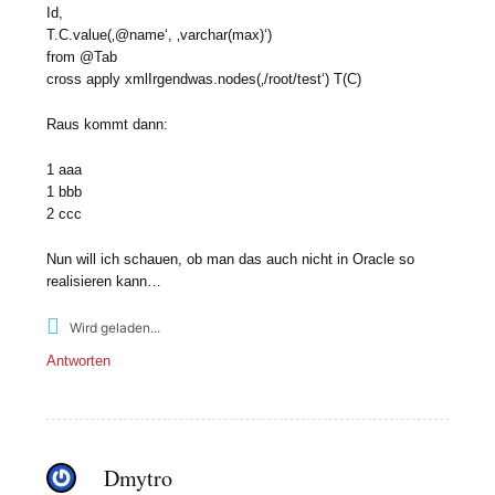
Id,
T.C.value(‚@name‘, ‚varchar(max)‘)
from @Tab
cross apply xmlIrgendwas.nodes(‚/root/test‘) T(C)
Raus kommt dann:
1 aaa
1 bbb
2 ccc
Nun will ich schauen, ob man das auch nicht in Oracle so
realisieren kann…
Wird geladen...
Antworten
Dmytro