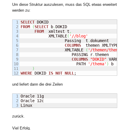
Um diese Struktur auszulesen, muss das SQL etwas erweitert
werden zu:
1

SELECT
2

FROM
(
SELECT
 b
.
DOKID

3

FROM
  xmltest t
,
4

            XMLTABLE
(
'//blog'
5

                   Passing  t
.
dokument 

6

COLUMNS
  themen XMLTYPE PATH
7

                   XMLTABLE 
(
'/themen/thema'
8

                      PASSING r
.
themen

9

COLUMNS
"DOKID"
 VARCHAR2
(
10

                        PATH 
'/thema'
)
 b

11

)
WHERE
 DOKID 
IS
NOT
NULL
;
und liefert dann die drei Zeilen
1

Oracle 11g

2

Oracle 12c

Linux
zurück.
Viel Erfolg.