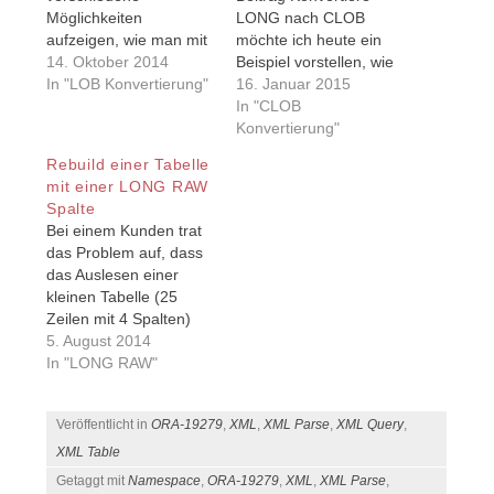
Möglichkeiten
LONG nach CLOB
aufzeigen, wie man mit
möchte ich heute ein
einfachen Mitteln eine
14. Oktober 2014
Beispiel vorstellen, wie
LONG-Spalte nach
In "LOB Konvertierung"
man eine LONG RAW
16. Januar 2015
CLOB - möglichst noch
Spalte nach CLB
In "CLOB
in einer Abfrage
konvertieren kann, und
Konvertierung"
konvertieren kann. Um
dabei auch noch auf
Rebuild einer Tabelle
das Ganze an einem
den Inhalt einen
mit einer LONG RAW
praktischem Fall
Zeichensatzkonvertierung
Spalte
darzustellen, geht es im
durchführen kann.
Bei einem Kunden trat
Folgendem um die
Ausgehend von z.B.
das Problem auf, dass
LONG Spalte
folgender Tabelle:
das Auslesen einer
HIGH_VALUE der
CREATE TABLE
kleinen Tabelle (25
Tabelle
kunden( ID NUMBER
Zeilen mit 4 Spalten)
DBA_TAB_PARTITIONS,
NOT NULL ,
durchschnittlich über 45
5. August 2014
die z.B. bei einer…
DOKUMENT LONG…
Sekunden (!) dauerte.
In "LONG RAW"
Nach kurzer Analysze
war das Problem <!--
Veröffentlicht in
ORA-19279
,
XML
,
XML Parse
,
XML Query
,
more--> klar: Die
Tabelle war mal sehr
XML Table
groß gewesen und
Getaggt mit
Namespace
,
ORA-19279
,
XML
,
XML Parse
,