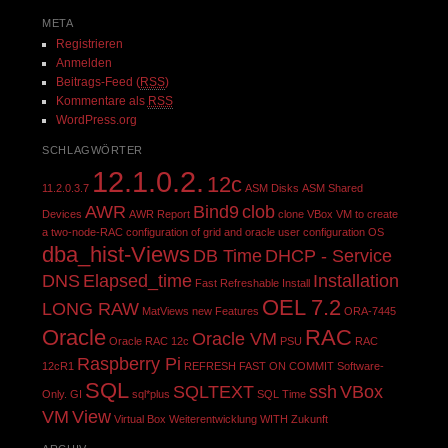
META
Registrieren
Anmelden
Beitrags-Feed (
RSS
)
Kommentare als
RSS
WordPress.org
SCHLAGWÖRTER
12.1.0.2.
12c
11.2.0.3.7
ASM Disks
ASM Shared
AWR
Bind9
clob
Devices
AWR Report
clone VBox VM to create
a two-node-RAC
configuration of grid and oracle user
configuration OS
dba_hist-Views
DB Time
DHCP - Service
DNS
Elapsed_time
Installation
Fast Refreshable
Install
OEL 7.2
LONG RAW
MatViews
new Features
ORA-7445
Oracle
RAC
Oracle VM
Oracle RAC 12c
PSU
RAC
Raspberry Pi
12cR1
REFRESH FAST ON COMMIT
Software-
SQL
SQLTEXT
ssh
VBox
Only. GI
sql*plus
SQL Time
VM
View
Virtual Box
Weiterentwicklung
WITH
Zukunft