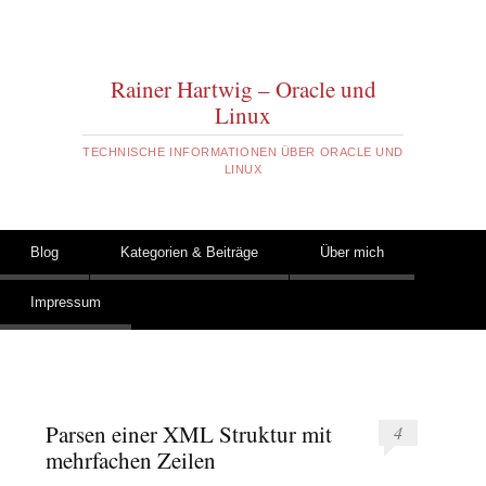
Rainer Hartwig – Oracle und
Linux
TECHNISCHE INFORMATIONEN ÜBER ORACLE UND
LINUX
Zum Inhalt springen
Blog
Kategorien & Beiträge
Über mich
Hauptmenü
Impressum
Parsen einer XML Struktur mit
4
mehrfachen Zeilen