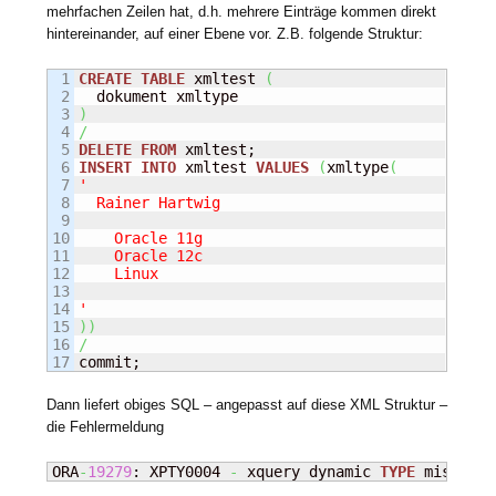
mehrfachen Zeilen hat, d.h. mehrere Einträge kommen direkt
hintereinander, auf einer Ebene vor. Z.B. folgende Struktur:
1

CREATE
TABLE
 xmltest 
(
2

3

)
4

/
5

DELETE
FROM
6

INSERT
INTO
 xmltest 
VALUES
(
xmltype
(
7

'

8

  Rainer Hartwig

9

10

    Oracle 11g

11

    Oracle 12c

12

    Linux

13

14

'
15

)
)
16

/
commit;
Dann liefert obiges SQL – angepasst auf diese XML Struktur –
die Fehlermeldung
ORA
-
19279
: XPTY0004 
-
 xquery dynamic 
TYPE
 mismatch