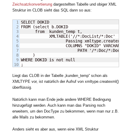
Zeichsatzkonvertierung
dargestellten Tabelle und obiger XML
Struktur im CLOB sieht das SQL dann so aus:
1

SELECT DOKID

2

FROM (select b.DOKID 

3

      from  kunden_temp t, 

4

            XMLTABLE('//*:DocList/*:Doc'

5

                   Passing xmltype.createxml( t
6

                   COLUMNS "DOKID" VARCHAR2(80 
7

                        PATH '/*:Doc/*:DocId') b
8

     )

9

WHERE DOKID is not null

;
Liegt das CLOB in der Tabelle „kunden_temp“ schon als
XMLTYPE vor, ist natürlich der Aufruf von xmltype.createxml()
überflüssig.
Natürlich kann man Ende jede andere WHERE Bedingung
hinzugefügt werden. Auch kann man das Parsing noch
erweitern, um den DocType zu bekommen, wenn man nur z.B.
alle Mails zu bekommen.
Anders sieht es aber aus, wenn eine XML Struktur