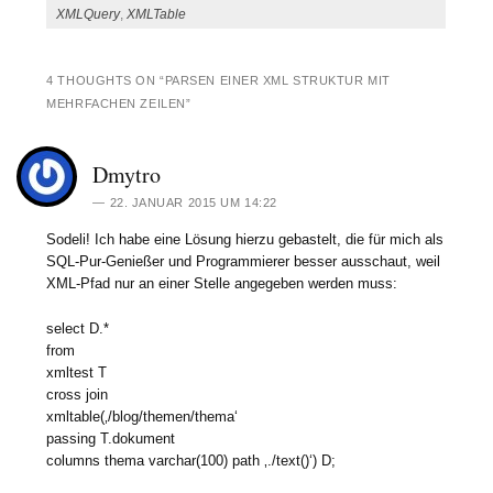
hatte jetzt nur noch
XMLQuery
,
XMLTable
Zeilen im ersten und im
letzten…
4 THOUGHTS ON “
PARSEN EINER XML STRUKTUR MIT
MEHRFACHEN ZEILEN
”
Dmytro
22. JANUAR 2015 UM 14:22
Sodeli! Ich habe eine Lösung hierzu gebastelt, die für mich als
SQL-Pur-Genießer und Programmierer besser ausschaut, weil
XML-Pfad nur an einer Stelle angegeben werden muss:
select D.*
from
xmltest T
cross join
xmltable(‚/blog/themen/thema‘
passing T.dokument
columns thema varchar(100) path ‚./text()‘) D;