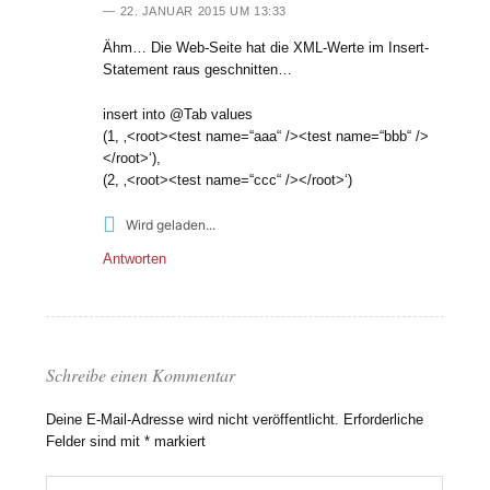
22. JANUAR 2015 UM 13:33
Ähm… Die Web-Seite hat die XML-Werte im Insert-
Statement raus geschnitten…
insert into @Tab values
(1, ‚<root><test name=“aaa“ /><test name=“bbb“ />
</root>‘),
(2, ‚<root><test name=“ccc“ /></root>‘)
Wird geladen...
Antworten
Schreibe einen Kommentar
Deine E-Mail-Adresse wird nicht veröffentlicht.
Erforderliche
Felder sind mit
*
markiert