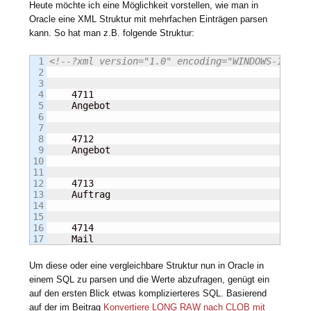
Heute möchte ich eine Möglichkeit vorstellen, wie man in
Oracle eine XML Struktur mit mehrfachen Einträgen
parsen
kann. So hat man z.B. folgende Struktur:
1

<!--?xml version="1.0" encoding="WINDOWS-1252"?
2

3

4

    4711

5

    Angebot

6

7

8

    4712

9

    Angebot

10

11

12

    4713

13

    Auftrag

14

15

16

    4714

    Mail
Um diese oder eine vergleichbare Struktur nun in Oracle in
einem SQL zu parsen und die Werte abzufragen, genügt ein
auf den ersten Blick etwas komplizierteres SQL. Basierend
auf der im Beitrag
Konvertiere LONG RAW nach CLOB mit